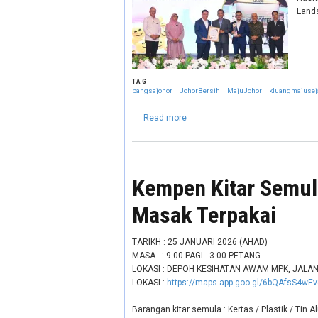
Lands
TAG
bangsajohor
JohorBersih
MajuJohor
kluangmajusej
about SAMBUTAN HARI KEBAHAG
Read more
Kempen Kitar Semul
Masak Terpakai
TARIKH : 25 JANUARI 2026 (AHAD)
MASA : 9.00 PAGI - 3.00 PETANG
LOKASI : DEPOH KESIHATAN AWAM MPK, JALA
LOKASI :
https://maps.app.goo.gl/6bQAfsS4wEv
Barangan kitar semula : Kertas / Plastik / Tin