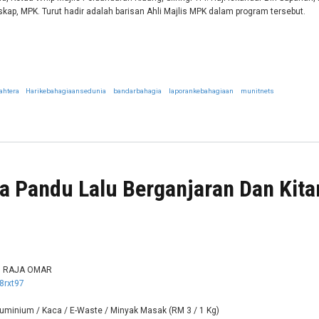
kap, MPK. Turut hadir adalah barisan Ahli Majlis MPK dalam program tersebut.
ahtera
Harikebahagiaansedunia
bandarbahagia
laporankebahagiaan
munitnets
IAAN SEDUNIA PERINGKAT KEBANGSAAN 2026
a Pandu Lalu Berganjaran Dan Kit
N RAJA OMAR
8rxt97
 Aluminium / Kaca / E-Waste / Minyak Masak (RM 3 / 1 Kg)