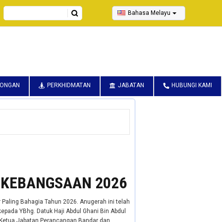
Search
Bahasa Melayu
CONGAN
PERKHIDMATAN
JABATAN
HUBUNGI KAMI
 KEBANGSAAN 2026
 Paling Bahagia Tahun 2026. Anugerah ini telah
epada YBhg. Datuk Haji Abdul Ghani Bin Abdul
an, Ketua Jabatan Perancangan Bandar dan