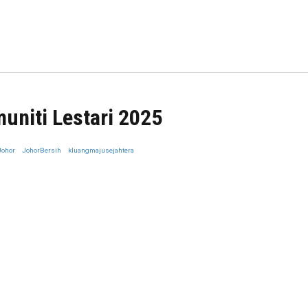
 Lalu Berganjaran Dan Kitar Semula Minyak Masak Terpakai
uniti Lestari 2025
Johor
JohorBersih
kluangmajusejahtera