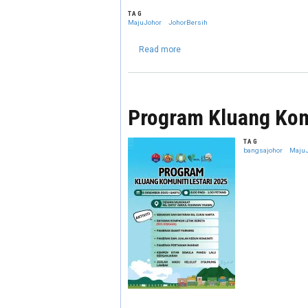
TAG
MajuJohor
JohorBersih
about Kempen Kitar Semula Pandu
Read more
Program Kluang Kom
TAG
bangsajohor
Maju