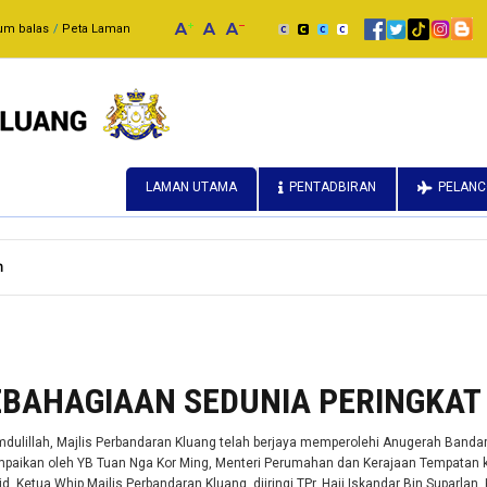
um balas
Peta Laman
LAMAN UTAMA
PENTADBIRAN
PELAN
h
BAHAGIAAN SEDUNIA PERINGKAT
dulillah, Majlis Perbandaran Kluang telah berjaya memperolehi Anugerah Bandar
paikan oleh YB Tuan Nga Kor Ming, Menteri Perumahan dan Kerajaan Tempatan k
d, Ketua Whip Majlis Perbandaran Kluang, diiringi TPr. Haji Iskandar Bin Suparl