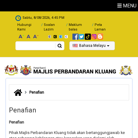
Skip to main content
MENU
.
Sabtu, 8/08/2026, 4:45 PM
Hubungi
Soalan
Maklum
Peta
Kami
Lazim
balas
Laman
Search
Bahasa Melayu
Penafian
Penafian
Penafian
Pihak Majlis Perbandaran Kluang tidak akan bertanggungjawab ke