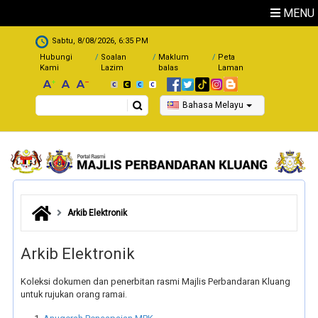
Skip to main content
MENU
.
Sabtu, 8/08/2026, 6:35 PM
Hubungi
Soalan
Maklum
Peta
Kami
Lazim
balas
Laman
Search
Bahasa Melayu
Arkib Elektronik
Arkib Elektronik
Koleksi dokumen dan penerbitan rasmi Majlis Perbandaran Kluang
untuk rujukan orang ramai.