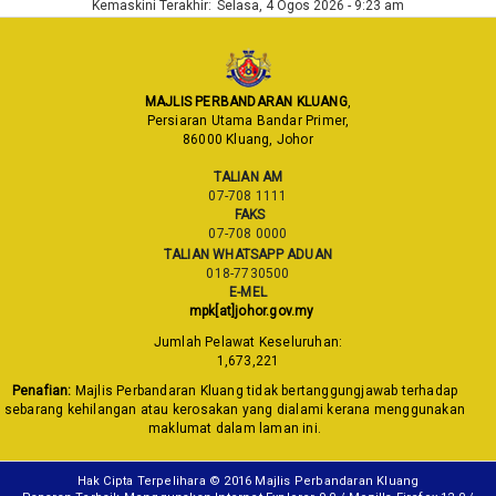
Kemaskini Terakhir:
Selasa, 4 Ogos 2026 - 9:23 am
MAJLIS PERBANDARAN KLUANG
,
Persiaran Utama Bandar Primer,
86000 Kluang, Johor
TALIAN AM
07-708 1111
FAKS
07-708 0000
TALIAN WHATSAPP ADUAN
018-7730500
E-MEL
mpk[at]johor.gov.my
Jumlah Pelawat Keseluruhan:
1,673,221
Penafian:
Majlis Perbandaran Kluang tidak bertanggungjawab terhadap
sebarang kehilangan atau kerosakan yang dialami kerana menggunakan
maklumat dalam laman ini.
Hak Cipta Terpelihara © 2016 Majlis Perbandaran Kluang