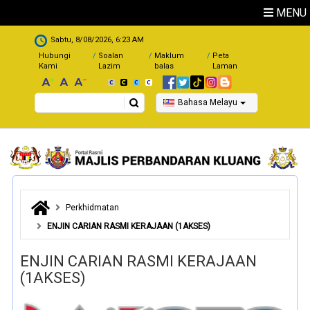
Skip to main content
MENU
.
Sabtu, 8/08/2026, 6:23 AM
Hubungi
Soalan
Maklum
Peta
Kami
Lazim
balas
Laman
Search
Bahasa Melayu
Perkhidmatan
ENJIN CARIAN RASMI KERAJAAN (1AKSES)
ENJIN CARIAN RASMI KERAJAAN
(1AKSES)