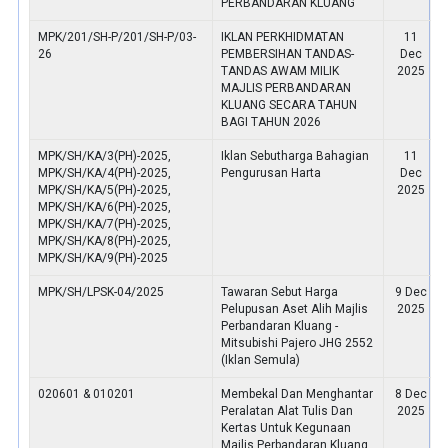
PERBANDARAN KLUANG
MPK/201/SH-P/201/SH-P/03-
IKLAN PERKHIDMATAN
11
26
PEMBERSIHAN TANDAS-
Dec
TANDAS AWAM MILIK
2025
MAJLIS PERBANDARAN
KLUANG SECARA TAHUN
BAGI TAHUN 2026
MPK/SH/KA/3(PH)-2025,
Iklan Sebutharga Bahagian
11
MPK/SH/KA/4(PH)-2025,
Pengurusan Harta
Dec
MPK/SH/KA/5(PH)-2025,
2025
MPK/SH/KA/6(PH)-2025,
MPK/SH/KA/7(PH)-2025,
MPK/SH/KA/8(PH)-2025,
MPK/SH/KA/9(PH)-2025
MPK/SH/LPSK-04/2025
Tawaran Sebut Harga
9 Dec
Pelupusan Aset Alih Majlis
2025
Perbandaran Kluang -
Mitsubishi Pajero JHG 2552
(Iklan Semula)
020601 & 010201
Membekal Dan Menghantar
8 Dec
Peralatan Alat Tulis Dan
2025
Kertas Untuk Kegunaan
Majlis Perbandaran Kluang