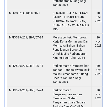
Perbandaran Kluang Bagi
Tahun 2024
MPK/SH/KA/1(PH)-2023
KERJA-KERJA PEMBAIKAN,
10
BAIKPULIH BAGI ADUAN
Dec
KEROSAKAN BANGUNAN,
2023
PEJABAT DAN WISMA MILIK
MPK
MPK/599/201/SH-P/07-24
Merekabentuk, Membekal,
30
Kerja-Kerja Memasang Dan
Nov
Membuka Bahan- Bahan
2023
Pengiklanan Bercetak
Untuk Majlis Perbandaran
Kluang Bagi Tahun 2024
MPK/599/201/SH-P/06-24
Perkhidmatan Pembersihan
30
Tandas- Tandas Awam Milik
Nov
Majlis Perbandaran Kluang
2023
Secara Tahunan Bagi
Tahun 2024
MPK/599/201/SH-P/05-24
Perkhidmatan
30
Penyelenggaraan Dan
Nov
Pembaikan Sistem
2023
Penyaman Udara Secara
Berkala Dan ‘On-Call’ Di