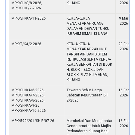
MPK/SH/S/8-2026,
KLUANG
2026
MPK/SH/L/7-2026
MPK/SH/KA/11-2026
KERJA-KERJA
9 Mar
MENAIKTARAF RUANG
2026
DALAMAN DEWAN TUNKU
IBRAHIM ISMAIL KLUANG
MPK/T/KA/2-2026
KERJA-KERJA
20 Feb
MENAIKTARAF 240 UNIT
2026
TANGKI AIR DAN SISTEM
RETIKULASI SERTA KERJA-
KERJA BERKAITAN DI BLOK
H, BLOK I, BLOK J DAN
BLOK K, FLAT HJ MANAN,
KLUANG
MPK/SH/KA/6-2026,
Tawaran Sebut Harga
16 Feb
MPK/SH/KA/7-2026,
Jabatan Kejuruteraan Bil.
2026
MPK/SH/KA/8-2026,
2/2026
MPK/SH/KA/9-26,
MPK/SH/KA/10-2026
MPK/599/201/SH-P/07-26
Membekal Dan Menghantar
16 Feb
Cenderamata Untuk Majlis
2026
Perbandaran Kluang Bagi