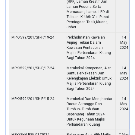
(RKK) Laman Kreatif Dan
Laman Pesona Serta
Memasang Lampu LED di
Tulisan ‘KLUANG’ di Pusat
Perniagaan Tasik,Kluang,
Johor
MPK/599/201/SH-P/19-24
Perkhidmatan Kawalan
14
Anjing Terbiar Dalam
May
Kawasan Pentadbiran
2024
Majlis Perbandaran Kluang
Bagi Tahun 2024
MPK/599/201/SH-P/17-24
Membekal Komponen, Alat
14
Ganti, Perkakasan Dan
May
Kelengkapan Elektrik Untuk
2024
Majlis Perbandaran Kluang
Bagi Tahun 2024
MPK/599/201/SH-P/15-24
Membekal Dan Menghantar
14
Racun Serangga Dan
May
Tumbuh- Tumbuhan
2024
Sepanjang Tahun 2024
Untuk Kegunaan Majlis
Perbandaran Kluang
MPK/SH/LPSK-01/2024 ,
Pelupusan Aset Alih Majlis
7 May