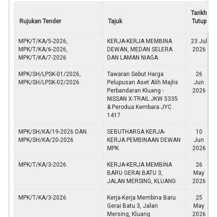
Tarikh
Rujukan Tender
Tajuk
Tutup
MPK/T/KA/5-2026,
KERJA-KERJA MEMBINA
23 Jul
MPK/T/KA/6-2026,
DEWAN, MEDAN SELERA
2026
MPK/T/KA/7-2026
DAN LAMAN NIAGA
MPK/SH/LPSK-01/2026,
Tawaran Sebut Harga
26
MPK/SH/LPSK-02/2026
Pelupusan Aset Alih Majlis
Jun
Perbandaran Kluang -
2026
NISSAN X-TRAIL JKW 5335
& Perodua Kembara JYC
1417
MPK/SH/KA/19-2026 DAN
SEBUTHARGA KERJA-
10
MPK/SH/KA/20-2026
KERJA PEMBINAAN DEWAN
Jun
MPK
2026
MPK/T/KA/3-2026
KERJA-KERJA MEMBINA
26
BARU GERAI BATU 3,
May
JALAN MERSING, KLUANG
2026
MPK/T/KA/3-2026
Kerja-Kerja Membina Baru
25
Gerai Batu 3, Jalan
May
Mersing, Kluang
2026