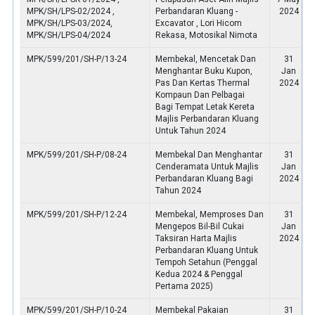
MPK/SH/LPS-02/2024 ,
Perbandaran Kluang -
2024
MPK/SH/LPS-03/2024,
Excavator , Lori Hicom
MPK/SH/LPS-04/2024
Rekasa, Motosikal Nimota
MPK/599/201/SH-P/13-24
Membekal, Mencetak Dan
31
Menghantar Buku Kupon,
Jan
Pas Dan Kertas Thermal
2024
Kompaun Dan Pelbagai
Bagi Tempat Letak Kereta
Majlis Perbandaran Kluang
Untuk Tahun 2024
MPK/599/201/SH-P/08-24
Membekal Dan Menghantar
31
Cenderamata Untuk Majlis
Jan
Perbandaran Kluang Bagi
2024
Tahun 2024
MPK/599/201/SH-P/12-24
Membekal, Memproses Dan
31
Mengepos Bil-Bil Cukai
Jan
Taksiran Harta Majlis
2024
Perbandaran Kluang Untuk
Tempoh Setahun (Penggal
Kedua 2024 & Penggal
Pertama 2025)
MPK/599/201/SH-P/10-24
Membekal Pakaian
31