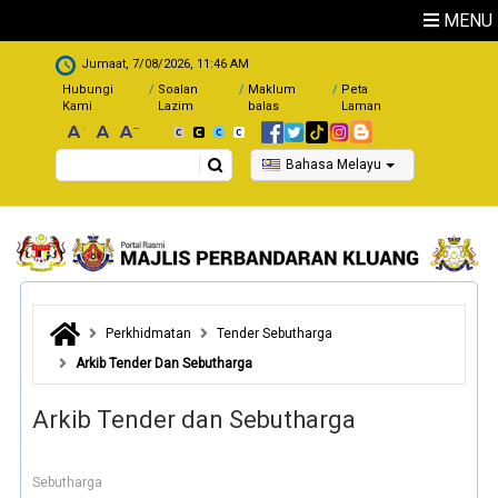
Skip to main content
MENU
.
Jumaat, 7/08/2026, 11:46 AM
Hubungi
Soalan
Maklum
Peta
Kami
Lazim
balas
Laman
Search
Bahasa Melayu
Perkhidmatan
Tender Sebutharga
Arkib Tender Dan Sebutharga
Arkib Tender dan Sebutharga
Sebutharga