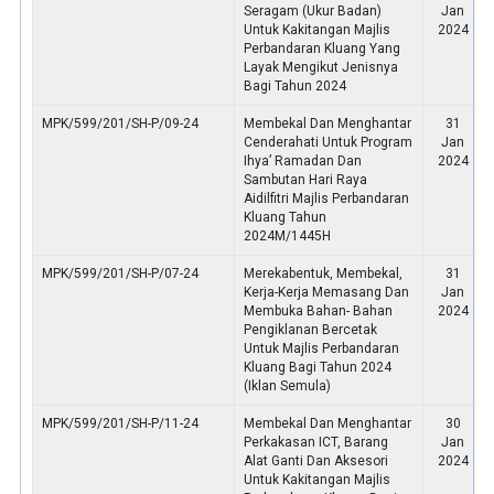
Seragam (Ukur Badan)
Jan
Untuk Kakitangan Majlis
2024
Perbandaran Kluang Yang
Layak Mengikut Jenisnya
Bagi Tahun 2024
MPK/599/201/SH-P/09-24
Membekal Dan Menghantar
31
Cenderahati Untuk Program
Jan
Ihya’ Ramadan Dan
2024
Sambutan Hari Raya
Aidilfitri Majlis Perbandaran
Kluang Tahun
2024M/1445H
MPK/599/201/SH-P/07-24
Merekabentuk, Membekal,
31
Kerja-Kerja Memasang Dan
Jan
Membuka Bahan- Bahan
2024
Pengiklanan Bercetak
Untuk Majlis Perbandaran
Kluang Bagi Tahun 2024
(Iklan Semula)
MPK/599/201/SH-P/11-24
Membekal Dan Menghantar
30
Perkakasan ICT, Barang
Jan
Alat Ganti Dan Aksesori
2024
Untuk Kakitangan Majlis