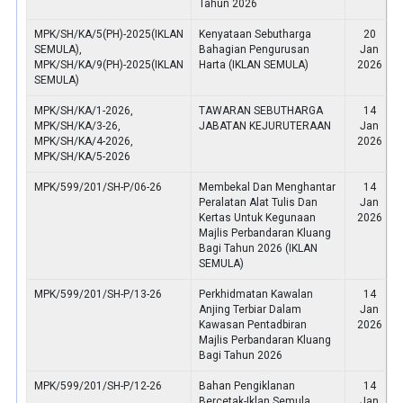
Tahun 2026
MPK/SH/KA/5(PH)-2025(IKLAN
Kenyataan Sebutharga
20
SEMULA),
Bahagian Pengurusan
Jan
MPK/SH/KA/9(PH)-2025(IKLAN
Harta (IKLAN SEMULA)
2026
SEMULA)
MPK/SH/KA/1-2026,
TAWARAN SEBUTHARGA
14
MPK/SH/KA/3-26,
JABATAN KEJURUTERAAN
Jan
MPK/SH/KA/4-2026,
2026
MPK/SH/KA/5-2026
MPK/599/201/SH-P/06-26
Membekal Dan Menghantar
14
Peralatan Alat Tulis Dan
Jan
Kertas Untuk Kegunaan
2026
Majlis Perbandaran Kluang
Bagi Tahun 2026 (IKLAN
SEMULA)
MPK/599/201/SH-P/13-26
Perkhidmatan Kawalan
14
Anjing Terbiar Dalam
Jan
Kawasan Pentadbiran
2026
Majlis Perbandaran Kluang
Bagi Tahun 2026
MPK/599/201/SH-P/12-26
Bahan Pengiklanan
14
Bercetak-Iklan Semula
Jan