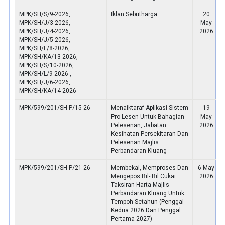
MPK/SH/S/9-2026,
Iklan Sebutharga
20
MPK/SH/J/3-2026,
May
MPK/SH/J/4-2026,
2026
MPK/SH/J/5-2026,
MPK/SH/L/8-2026,
MPK/SH/KA/13-2026,
MPK/SH/S/10-2026,
MPK/SH/L/9-2026 ,
MPK/SH/J/6-2026,
MPK/SH/KA/14-2026
MPK/599/201/SH-P/15-26
Menaiktaraf Aplikasi Sistem
19
Pro-Lesen Untuk Bahagian
May
Pelesenan, Jabatan
2026
Kesihatan Persekitaran Dan
Pelesenan Majlis
Perbandaran Kluang
MPK/599/201/SH-P/21-26
Membekal, Memproses Dan
6 May
Mengepos Bil- Bil Cukai
2026
Taksiran Harta Majlis
Perbandaran Kluang Untuk
Tempoh Setahun (Penggal
Kedua 2026 Dan Penggal
Pertama 2027)