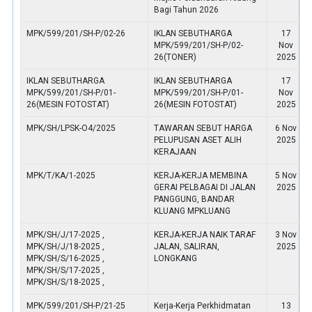
Bagi Tahun 2026
MPK/599/201/SH-P/02-26
IKLAN SEBUTHARGA
17
MPK/599/201/SH-P/02-
Nov
26(TONER)
2025
IKLAN SEBUTHARGA
IKLAN SEBUTHARGA
17
MPK/599/201/SH-P/01-
MPK/599/201/SH-P/01-
Nov
26(MESIN FOTOSTAT)
26(MESIN FOTOSTAT)
2025
MPK/SH/LPSK-O4/2025
TAWARAN SEBUT HARGA
6 Nov
PELUPUSAN ASET ALIH
2025
KERAJAAN
MPK/T/KA/1-2025
KERJA-KERJA MEMBINA
5 Nov
GERAI PELBAGAI DI JALAN
2025
PANGGUNG, BANDAR
KLUANG MPKLUANG
MPK/SH/J/17-2025 ,
KERJA-KERJA NAIK TARAF
3 Nov
MPK/SH/J/18-2025 ,
JALAN, SALIRAN,
2025
MPK/SH/S/16-2025 ,
LONGKANG
MPK/SH/S/17-2025 ,
MPK/SH/S/18-2025 ,
MPK/599/201/SH-P/21-25
Kerja-Kerja Perkhidmatan
13