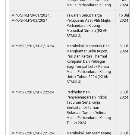
Kelapa Sawit di Kawasan
Nov
Majlis Perbandaran Kluang
2024
MPK/SH/LPSK-01/2024 ,
Tawaran Sebut Harga
15 Jul
MPK/SH/LPS-02/2024
Pelupusan Aset Alih Majlis
2024
Perbandaran Kluang -
Motosikal Nimota (IKLAN
SEMULA)
MPK/599/201/SH-P/13-24
Membekal, Mencetak Dan
8 Jul
Menghantar Buku Kupon,
2024
Pas Dan Kertas Thermal
Kompaun Dan Pelbagai
Bagi Tempat Letak Kereta
Majlis Perbandaran Kluang
Untuk Tahun 2024 (IKLAN
SEMULA)
MPK/599/201/SH-P/22-24
Perkhidmatan
8 Jul
Penyelenggaraan Pokok
2024
Teduhan Serta Kerja
Berkaitan Di Taman
Rekreasi Taman Delima
Majlis Perbandaran Kluang
Tahun 2024
MPK/599/201/SH-P/21-24
Membekal Dan Memasang
8 Jul