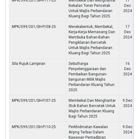
MPK/599/201/SH-P/11-25
Membekal Dan Menghantar
17
Bekalan Toner Pencetak
Dec
Untuk Majlis Perbandaran
2024
Kluang Bagi Tahun 2025
MPK/599/201/SH-P/08-25
Merekabentuk, Membekal,
17
Kerja-Kerja Memasang Dan
Dec
Membuka Bahan-Bahan
2024
Pengiklanan Bercetak
Untuk Majlis Perbandaran
Kluang Bagi Tahun 2025
Sila Rujuk Lampiran
Sebutharga
16
Penyelenggaraan dan
Dec
Pembaikan Bangunan-
2024
bangunan Milik Majlis
Perbandaran Kluang Tahun
2025
MPK/599/201/SH-P/07-25
Membekal Dan Menghantar
9 Dec
Stok Bahan Bercetak Untuk
2024
Majlis Perbandaran Kluang
Bagi Tahun 2025
MPK/599/201/SH-P/10-25
Perkhidmatan Kawalan
9 Dec
Anjing Terbiar Dalam
2024
Kawasan Pentadbiran