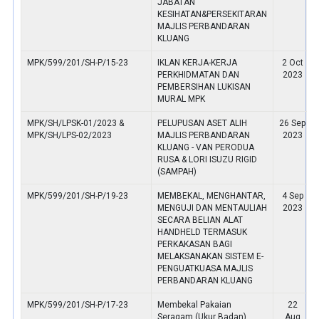
JABATAN
KESIHATAN&PERSEKITARAN
MAJLIS PERBANDARAN
KLUANG
MPK/599/201/SH-P/15-23
IKLAN KERJA-KERJA
2 Oct
PERKHIDMATAN DAN
2023
PEMBERSIHAN LUKISAN
MURAL MPK
MPK/SH/LPSK-01/2023 &
PELUPUSAN ASET ALIH
26 Sep
MPK/SH/LPS-02/2023
MAJLIS PERBANDARAN
2023
KLUANG - VAN PERODUA
RUSA & LORI ISUZU RIGID
(SAMPAH)
MPK/599/201/SH-P/19-23
MEMBEKAL, MENGHANTAR,
4 Sep
MENGUJI DAN MENTAULIAH
2023
SECARA BELIAN ALAT
HANDHELD TERMASUK
PERKAKASAN BAGI
MELAKSANAKAN SISTEM E-
PENGUATKUASA MAJLIS
PERBANDARAN KLUANG
MPK/599/201/SH-P/17-23
Membekal Pakaian
22
Seragam (Ukur Badan)
Aug