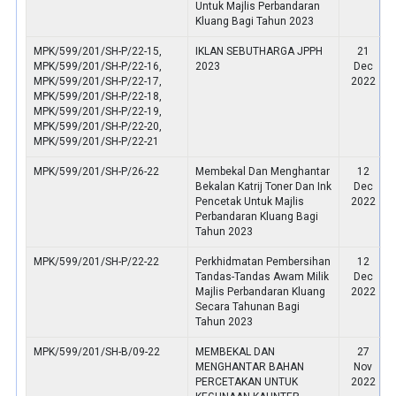
Untuk Majlis Perbandaran
Kluang Bagi Tahun 2023
MPK/599/201/SH-P/22-15,
IKLAN SEBUTHARGA JPPH
21
MPK/599/201/SH-P/22-16,
2023
Dec
MPK/599/201/SH-P/22-17,
2022
MPK/599/201/SH-P/22-18,
MPK/599/201/SH-P/22-19,
MPK/599/201/SH-P/22-20,
MPK/599/201/SH-P/22-21
MPK/599/201/SH-P/26-22
Membekal Dan Menghantar
12
Bekalan Katrij Toner Dan Ink
Dec
Pencetak Untuk Majlis
2022
Perbandaran Kluang Bagi
Tahun 2023
MPK/599/201/SH-P/22-22
Perkhidmatan Pembersihan
12
Tandas-Tandas Awam Milik
Dec
Majlis Perbandaran Kluang
2022
Secara Tahunan Bagi
Tahun 2023
MPK/599/201/SH-B/09-22
MEMBEKAL DAN
27
MENGHANTAR BAHAN
Nov
PERCETAKAN UNTUK
2022