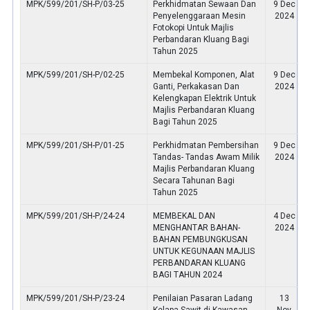
MPK/599/201/SH-P/03-25
Perkhidmatan Sewaan Dan
9 Dec
Penyelenggaraan Mesin
2024
Fotokopi Untuk Majlis
Perbandaran Kluang Bagi
Tahun 2025
MPK/599/201/SH-P/02-25
Membekal Komponen, Alat
9 Dec
Ganti, Perkakasan Dan
2024
Kelengkapan Elektrik Untuk
Majlis Perbandaran Kluang
Bagi Tahun 2025
MPK/599/201/SH-P/01-25
Perkhidmatan Pembersihan
9 Dec
Tandas- Tandas Awam Milik
2024
Majlis Perbandaran Kluang
Secara Tahunan Bagi
Tahun 2025
MPK/599/201/SH-P/24-24
MEMBEKAL DAN
4 Dec
MENGHANTAR BAHAN-
2024
BAHAN PEMBUNGKUSAN
UNTUK KEGUNAAN MAJLIS
PERBANDARAN KLUANG
BAGI TAHUN 2024
MPK/599/201/SH-P/23-24
Penilaian Pasaran Ladang
13