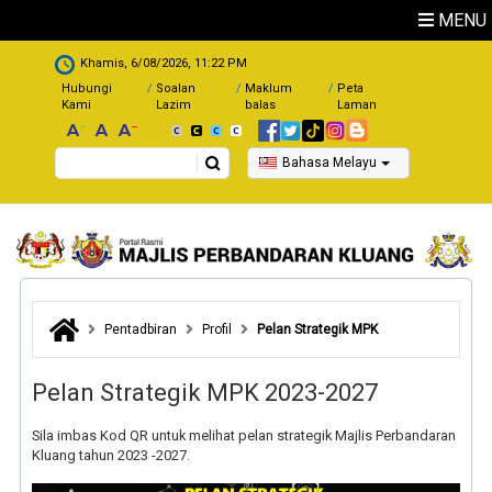
Skip to main content
MENU
.
Khamis, 6/08/2026, 11:22 PM
Hubungi
Soalan
Maklum
Peta
Kami
Lazim
balas
Laman
Search
Bahasa Melayu
Pentadbiran
Profil
Pelan Strategik MPK
Pelan Strategik MPK 2023-2027
Sila imbas Kod QR untuk melihat pelan strategik Majlis Perbandaran
Kluang tahun 2023 -2027.