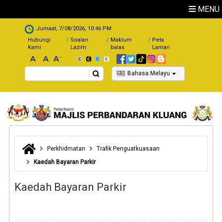
Skip to main content
MENU
.
Jumaat, 7/08/2026, 10:46 PM
Hubungi
Soalan
Maklum
Peta
Kami
Lazim
balas
Laman
Search
Bahasa Melayu
Perkhidmatan
Trafik Penguatkuasaan
Kaedah Bayaran Parkir
Kaedah Bayaran Parkir