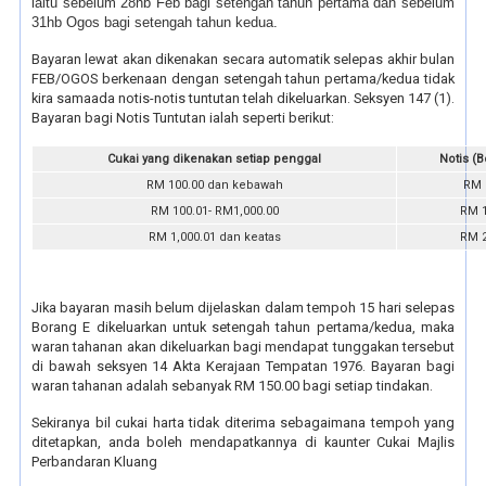
iaitu sebelum 28hb Feb bagi setengah tahun pertama dan sebelum
31hb Ogos bagi setengah tahun kedua.
Bayaran lewat akan dikenakan secara automatik selepas akhir bulan
FEB/OGOS berkenaan dengan setengah tahun pertama/kedua tidak
kira samaada notis-notis tuntutan telah dikeluarkan. Seksyen 147 (1).
Bayaran bagi Notis Tuntutan ialah seperti berikut:
Cukai yang dikenakan setiap penggal
Notis (B
RM 100.00 dan kebawah
RM 
RM 100.01- RM1,000.00
RM 1
RM 1,000.01 dan keatas
RM 2
Jika bayaran masih belum dijelaskan dalam tempoh 15 hari selepas
Borang E dikeluarkan untuk setengah tahun pertama/kedua, maka
waran tahanan akan dikeluarkan bagi mendapat tunggakan tersebut
di bawah seksyen 14 Akta Kerajaan Tempatan 1976. Bayaran bagi
waran tahanan adalah sebanyak RM 150.00 bagi setiap tindakan.
Sekiranya bil cukai harta tidak diterima sebagaimana tempoh yang
ditetapkan, anda boleh mendapatkannya di kaunter Cukai Majlis
Perbandaran Kluang