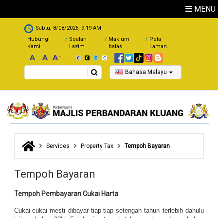
Skip to main content
MENU
.
Sabtu, 8/08/2026, 9:19 AM
Hubungi
Soalan
Maklum
Peta
Kami
Lazim
balas
Laman
Search
Bahasa Melayu
Services
Property Tax
Tempoh Bayaran
Tempoh Bayaran
Tempoh Pembayaran Cukai Harta
Cukai-cukai mesti dibayar tiap-tiap setengah tahun terlebih dahulu