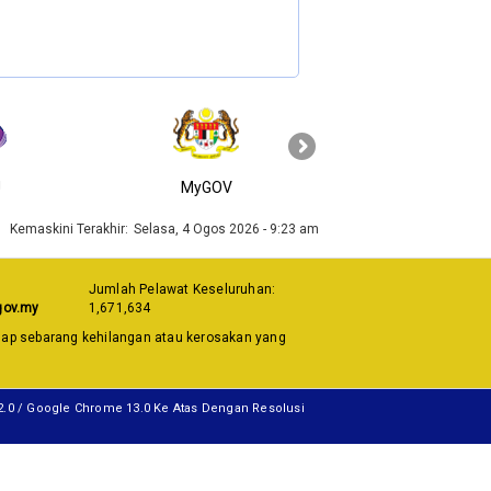
›
J
MyGOV
KPKT
Kemaskini Terakhir:
Selasa, 4 Ogos 2026 - 9:23 am
Jumlah Pelawat Keseluruhan:
gov.my
1,671,634
dap sebarang kehilangan atau kerosakan yang
12.0 / Google Chrome 13.0 Ke Atas Dengan Resolusi