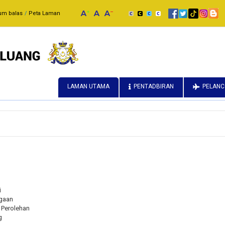
um balas
Peta Laman
LAMAN UTAMA
PENTADBIRAN
PELAN
i
gaan
Perolehan
g