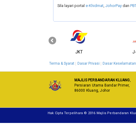
Sila layari portal
e-Khidmat
,
JohorPay
dan
PB
‹
KPKT
JKT
J
Terma & Syarat
Dasar Privasi
Dasar Keselamatan
MAJLIS PERBANDARAN KLUANG
,
Persiaran Utama Bandar Primer,
86000 Kluang, Johor
Hak Cipta Terpelihara © 2016 Majlis Perbandaran Kl