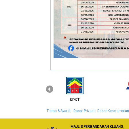
‹
MyGOV
KPKT
Terma & Syarat
Dasar Privasi
Dasar Keselamatan
MAJLIS PERBANDARAN KLUANG
,