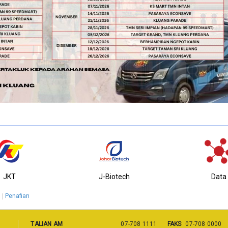
JKT
J-Biotech
Data
Penafian
TALIAN AM
07-708 1111
FAKS
07-708 0000