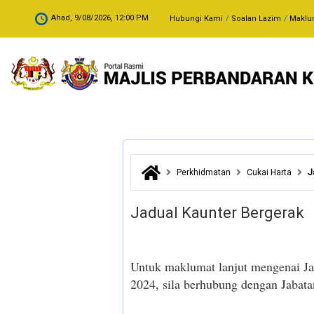
Skip to main content
.
Ahad, 9/08/2026, 12:00 PM
Hubungi Kami
Soalan Lazim
Maklu
Perkhidmatan
Cukai Harta
J
Jadual Kaunter Bergerak
Untuk maklumat lanjut mengenai Ja
2024, sila berhubung dengan Jabata