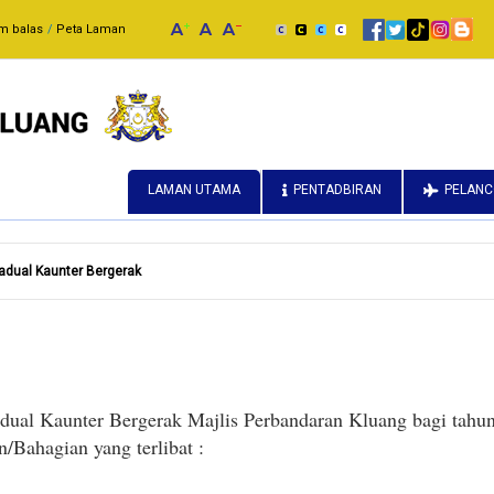
m balas
Peta Laman
LAMAN UTAMA
PENTADBIRAN
PELAN
adual Kaunter Bergerak
dual Kaunter Bergerak Majlis Perbandaran Kluang bagi tahu
n/Bahagian yang terlibat :