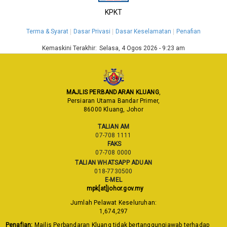
KPKT
Terma & Syarat
Dasar Privasi
Dasar Keselamatan
Penafian
Kemaskini Terakhir:
Selasa, 4 Ogos 2026 - 9:23 am
MAJLIS PERBANDARAN KLUANG
,
Persiaran Utama Bandar Primer,
86000 Kluang, Johor
TALIAN AM
07-708 1111
FAKS
07-708 0000
TALIAN WHATSAPP ADUAN
018-7730500
E-MEL
mpk[at]johor.gov.my
Jumlah Pelawat Keseluruhan:
1,674,297
Penafian:
Majlis Perbandaran Kluang tidak bertanggungjawab terhadap