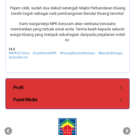
​Pejam celik, sudah dua dekad setengah Majlis Perbandaran Kluang
berdiri teguh sebagai nadi pembangunan Bandar Kluang tercinta!
​Kami warga kerja MPK berazam akan sentiasa berusaha
memberikan yang terbaik untuk anda. Terima kasih kepada seluruh
warga Kluang yang menjadi sebahagian daripada perjalanan indah
ini.
TAG
​#MPK25Tahun
#JubliPerakMPK
#KluangBandarMampan
#BandarBahagia
#JohorBersih
Submenu Pentadbiran
Profil
Pusat Media
‹
›