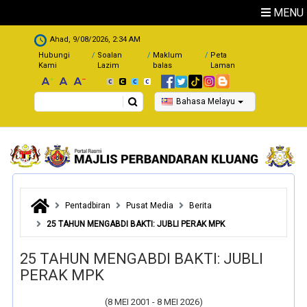
Skip to main content
MENU
.
Ahad, 9/08/2026, 2:34 AM
Hubungi
Soalan
Maklum
Peta
Kami
Lazim
balas
Laman
Search
Bahasa Melayu
Pentadbiran
Pusat Media
Berita
25 TAHUN MENGABDI BAKTI: JUBLI PERAK MPK
25 TAHUN MENGABDI BAKTI: JUBLI
PERAK MPK
(8 MEI 2001 - 8 MEI 2026)