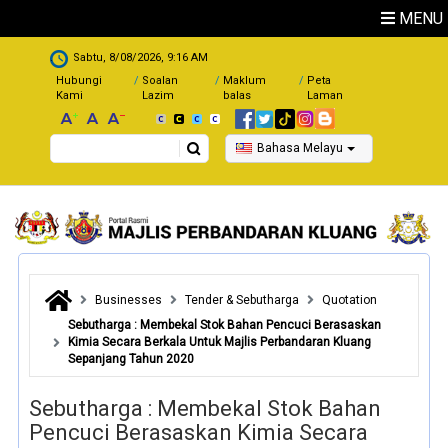
Skip to main content
MENU
.
Sabtu, 8/08/2026, 9:16 AM
Hubungi
Soalan
Maklum
Peta
Kami
Lazim
balas
Laman
Search
Bahasa Melayu
Businesses
Tender & Sebutharga
Quotation
Sebutharga : Membekal Stok Bahan Pencuci Berasaskan
Kimia Secara Berkala Untuk Majlis Perbandaran Kluang
Sepanjang Tahun 2020
Sebutharga : Membekal Stok Bahan
Pencuci Berasaskan Kimia Secara