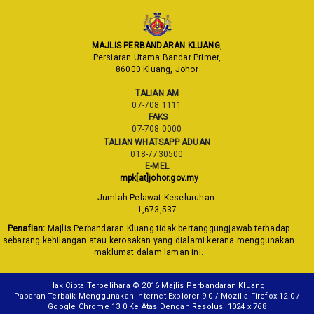
MAJLIS PERBANDARAN KLUANG
,
Persiaran Utama Bandar Primer,
86000 Kluang, Johor
TALIAN AM
07-708 1111
FAKS
07-708 0000
TALIAN WHATSAPP ADUAN
018-7730500
E-MEL
mpk[at]johor.gov.my
Jumlah Pelawat Keseluruhan:
1,673,537
Penafian:
Majlis Perbandaran Kluang tidak bertanggungjawab terhadap
sebarang kehilangan atau kerosakan yang dialami kerana menggunakan
maklumat dalam laman ini.
Hak Cipta Terpelihara © 2016 Majlis Perbandaran Kluang
Paparan Terbaik Menggunakan Internet Explorer 9.0 / Mozilla Firefox 12.0 /
Google Chrome 13.0 Ke Atas Dengan Resolusi 1024 x 768