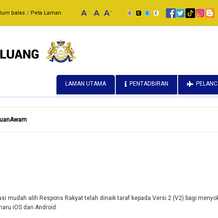
lum balas
Peta Laman
LAMAN UTAMA
PENTADBIRAN
PELAN
duanAwam
asi mudah alih Respons Rakyat telah dinaik taraf kepada Versi 2 (V2) bagi men
haru iOS dan Android.