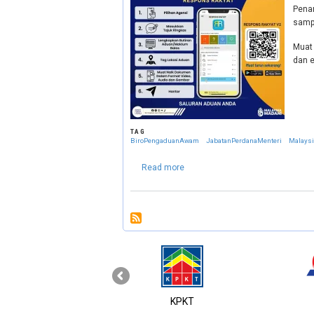
Penam
sampi
Muat 
dan e
TAG
BiroPengaduanAwam
JabatanPerdanaMenteri
Malays
about Respon Rakyat V2
Read more
‹
MyGOV
KPKT