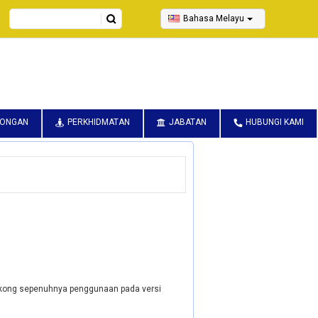
Search
Bahasa Melayu
CONGAN
PERKHIDMATAN
JABATAN
HUBUNGI KAMI
yokong sepenuhnya penggunaan pada versi