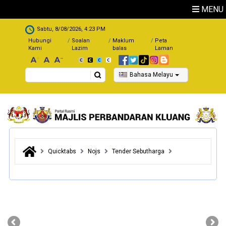
Skip to main content
MENU
.
Sabtu, 8/08/2026, 4:23 PM
Hubungi
Soalan
Maklum
Peta
Kami
Lazim
balas
Laman
Search
Bahasa Melayu
Quicktabs
Nojs
Tender Sebutharga
‹
›