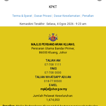
KPKT
Terma & Syarat
Dasar Privasi
Dasar Keselamatan
Penafian
Kemaskini Terakhir:
Selasa, 4 Ogos 2026 - 9:23 am
MAJLIS PERBANDARAN KLUANG
,
Persiaran Utama Bandar Primer,
86000 Kluang, Johor
TALIAN AM
07-708 1111
FAKS
07-708 0000
TALIAN WHATSAPP ADUAN
018-7730500
E-MEL
mpk[at]johor.gov.my
Jumlah Pelawat Keseluruhan:
1,674,053