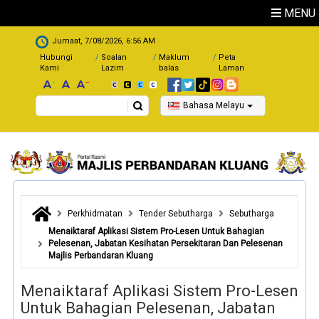
Skip to main content
MENU
.
Jumaat, 7/08/2026, 6:56 AM
Hubungi
Soalan
Maklum
Peta
Kami
Lazim
balas
Laman
Search
Bahasa Melayu
Perkhidmatan
Tender Sebutharga
Sebutharga
Menaiktaraf Aplikasi Sistem Pro-Lesen Untuk Bahagian
Pelesenan, Jabatan Kesihatan Persekitaran Dan Pelesenan
Majlis Perbandaran Kluang
Menaiktaraf Aplikasi Sistem Pro-Lesen
Untuk Bahagian Pelesenan, Jabatan