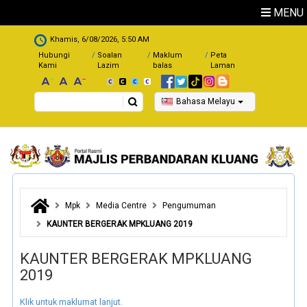
Skip to main content
MENU
.
Khamis, 6/08/2026, 5:50 AM
Hubungi
Soalan
Maklum
Peta
Kami
Lazim
balas
Laman
Search
Bahasa Melayu
Mpk
Media Centre
Pengumuman
KAUNTER BERGERAK MPKLUANG 2019
KAUNTER BERGERAK MPKLUANG
2019
Klik untuk maklumat lanjut.