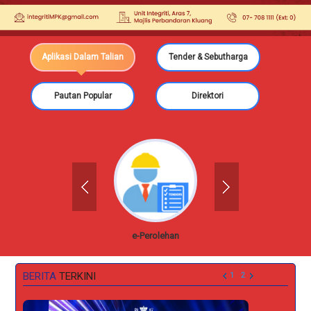
Aplikasi Dalam Talian
Tender & Sebutharga
Pautan Popular
Direktori
Johor
e-Perolehan
OS
BERITA
TERKINI
1
2