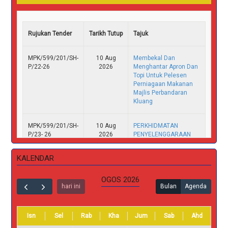
Rujukan Tender
Tarikh Tutup
Tajuk
MPK/599/201/SH-
10 Aug
Membekal Dan
P/22-26
2026
Menghantar Apron Dan
Topi Untuk Pelesen
Perniagaan Makanan
Majlis Perbandaran
Kluang
MPK/599/201/SH-
10 Aug
PERKHIDMATAN
P/23- 26
2026
PENYELENGGARAAN
POKOK TEDUHAN
(PENEBANGAN) DI
KALENDAR
KAWASAN SELIAAN
MAJLIS PERBANDARAN
KLUANG BAGI TAHUN
OGOS 2026
hari ini
2026
Bulan
Agenda
MPK/599/201/SH-
10 Aug
PERKHIDMATAN
Isn
Sel
Rab
Kha
Jum
Sab
Ahd
P/24- 26
2026
PENYELENGGARAAN