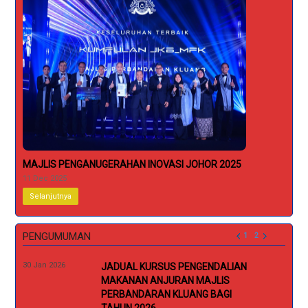
K
MAJLIS PENGANUGERAHAN INOVASI JOHOR 2025
11 Dec 2025
Selanjutnya
PENGUMUMAN
1
2
30 Jan 2026
NA
JADUAL KURSUS PENGENDALIAN
MAKANAN ANJURAN MAJLIS
PERBANDARAN KLUANG BAGI