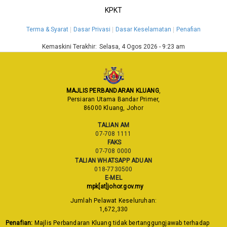
KPKT
Terma & Syarat
Dasar Privasi
Dasar Keselamatan
Penafian
Kemaskini Terakhir:
Selasa, 4 Ogos 2026 - 9:23 am
MAJLIS PERBANDARAN KLUANG
,
Persiaran Utama Bandar Primer,
86000 Kluang, Johor
TALIAN AM
07-708 1111
FAKS
07-708 0000
TALIAN WHATSAPP ADUAN
018-7730500
E-MEL
mpk[at]johor.gov.my
Jumlah Pelawat Keseluruhan:
1,672,330
Penafian:
Majlis Perbandaran Kluang tidak bertanggungjawab terhadap