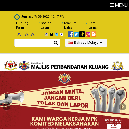
Skip to main content
MENU
.
Jumaat, 7/08/2026, 10:17 PM
Hubungi
Soalan
Maklum
Peta
Kami
Lazim
balas
Laman
Search
Bahasa Melayu