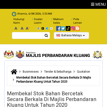
Skip to main content
MENU
.
Khamis, 6/08/2026, 5:53 AM
Hubungi
Soalan
Maklum
Peta
Kami
Lazim
balas
Laman
Search
Bahasa Melayu
Businesses
Tender & Sebutharga
Quotation
Membekal Stok Bahan Bercetak Secara Berkala Di Majlis
Perbandaran Kluang Untuk Tahun 2020
Membekal Stok Bahan Bercetak
Secara Berkala Di Majlis Perbandaran
Kluang Untuk Tahun 2020