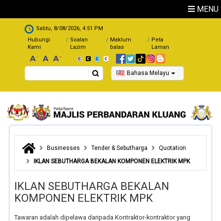
Skip to main content
MENU
.
Sabtu, 8/08/2026, 4:51 PM
Hubungi
Soalan
Maklum
Peta
Kami
Lazim
balas
Laman
Search
Bahasa Melayu
Businesses
Tender & Sebutharga
Quotation
IKLAN SEBUTHARGA BEKALAN KOMPONEN ELEKTRIK MPK
IKLAN SEBUTHARGA BEKALAN
KOMPONEN ELEKTRIK MPK
Tawaran adalah dipelawa daripada Kontraktor-kontraktor yang