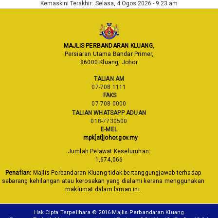
Kemaskini Terakhir:
Selasa, 4 Ogos 2026 - 9:23 am
MAJLIS PERBANDARAN KLUANG
,
Persiaran Utama Bandar Primer,
86000 Kluang, Johor
TALIAN AM
07-708 1111
FAKS
07-708 0000
TALIAN WHATSAPP ADUAN
018-7730500
E-MEL
mpk[at]johor.gov.my
Jumlah Pelawat Keseluruhan:
1,674,066
Penafian:
Majlis Perbandaran Kluang tidak bertanggungjawab terhadap
sebarang kehilangan atau kerosakan yang dialami kerana menggunakan
maklumat dalam laman ini.
Hak Cipta Terpelihara © 2016 Majlis Perbandaran Kluang