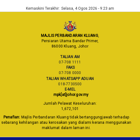
Kemaskini Terakhir:
Selasa, 4 Ogos 2026 - 9:23 am
MAJLIS PERBANDARAN KLUANG
,
Persiaran Utama Bandar Primer,
86000 Kluang, Johor
TALIAN AM
07-708 1111
FAKS
07-708 0000
TALIAN WHATSAPP ADUAN
018-7730500
E-MEL
mpk[at]johor.gov.my
Jumlah Pelawat Keseluruhan:
1,672,101
Penafian:
Majlis Perbandaran Kluang tidak bertanggungjawab terhadap
sebarang kehilangan atau kerosakan yang dialami kerana menggunakan
maklumat dalam laman ini.