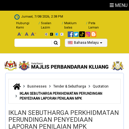
Skip to main content
MENU
.
Jumaat, 7/08/2026, 2:38 PM
Hubungi
Soalan
Maklum
Peta
Kami
Lazim
balas
Laman
Search
Bahasa Melayu
Businesses
Tender & Sebutharga
Quotation
IKLAN SEBUTHARGA PERKHIDMATAN PERUNDINGAN
PENYEDIAAN LAPORAN PENILAIAN MPK
IKLAN SEBUTHARGA PERKHIDMATAN
PERUNDINGAN PENYEDIAAN
LAPORAN PENILAIAN MPK