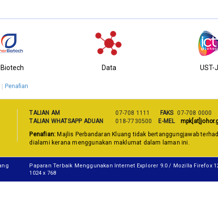
-Biotech
Data
UST-
Penafian
TALIAN AM
07-708 1111
FAKS
07-708 0000
TALIAN WHATSAPP ADUAN
018-7730500
E-MEL
mpk[at]johor.
Penafian:
Majlis Perbandaran Kluang tidak bertanggungjawab terha
dialami kerana menggunakan maklumat dalam laman ini.
uang
Paparan Terbaik Menggunakan Internet Explorer 9.0 / Mozilla Firefox 
1024 x 768