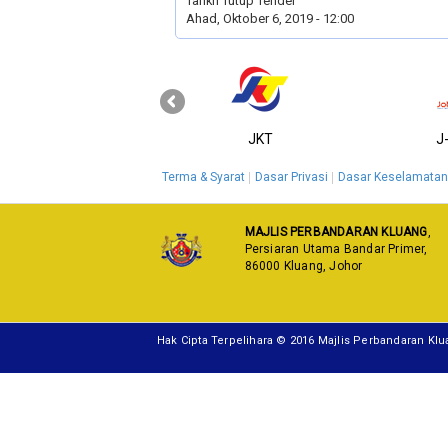
Tarikh Tutup Tender
Ahad, Oktober 6, 2019 - 12:00
‹
KPKT
JKT
J
Terma & Syarat
Dasar Privasi
Dasar Keselamatan
MAJLIS PERBANDARAN KLUANG
,
Persiaran Utama Bandar Primer,
86000 Kluang, Johor
Hak Cipta Terpelihara © 2016 Majlis Perbandaran Kl