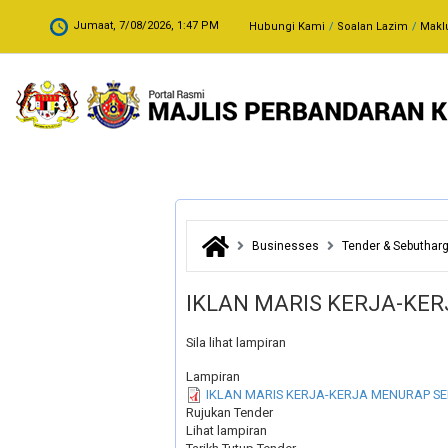
Skip to main content
.
Jumaat, 7/08/2026, 1:47 PM
Hubungi Kami
Soalan Lazim
Makl
Businesses
Tender & Sebuthar
IKLAN MARIS KERJA-KE
Sila lihat lampiran
Lampiran
IKLAN MARIS KERJA-KERJA MENURAP S
Rujukan Tender
Lihat lampiran