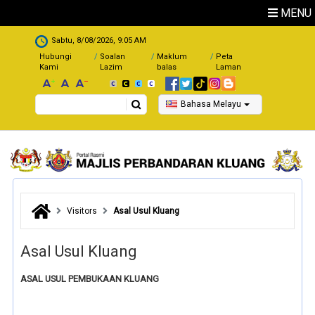
Skip to main content
MENU
.
Sabtu, 8/08/2026, 9:05 AM
Hubungi
Soalan
Maklum
Peta
Kami
Lazim
balas
Laman
Search
Bahasa Melayu
Visitors
Asal Usul Kluang
Asal Usul Kluang
ASAL USUL PEMBUKAAN KLUANG