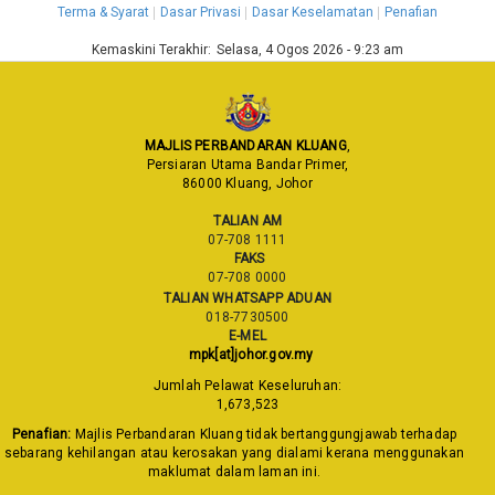
Terma & Syarat
Dasar Privasi
Dasar Keselamatan
Penafian
Kemaskini Terakhir:
Selasa, 4 Ogos 2026 - 9:23 am
MAJLIS PERBANDARAN KLUANG
,
Persiaran Utama Bandar Primer,
86000 Kluang, Johor
TALIAN AM
07-708 1111
FAKS
07-708 0000
TALIAN WHATSAPP ADUAN
018-7730500
E-MEL
mpk[at]johor.gov.my
Jumlah Pelawat Keseluruhan:
1,673,523
Penafian:
Majlis Perbandaran Kluang tidak bertanggungjawab terhadap
sebarang kehilangan atau kerosakan yang dialami kerana menggunakan
maklumat dalam laman ini.