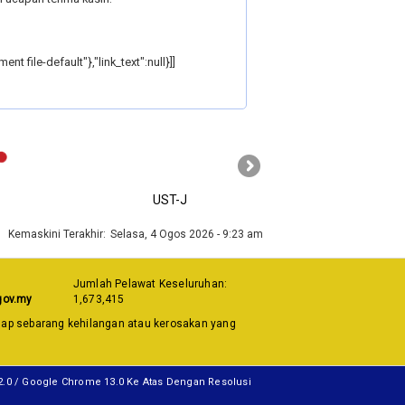
file-default"},"link_text":null}]]
›
UST-J
MyGOV
Kemaskini Terakhir:
Selasa, 4 Ogos 2026 - 9:23 am
Jumlah Pelawat Keseluruhan:
gov.my
1,673,415
dap sebarang kehilangan atau kerosakan yang
12.0 / Google Chrome 13.0 Ke Atas Dengan Resolusi