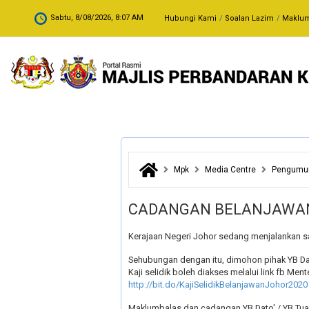
Skip to main content
.
Sabtu, 8/08/2026, 8:07 AM
Hubungi Kami
Soalan Lazim
Maklum
Mpk
Media Centre
Pengum
CADANGAN BELANJAWAN
Kerajaan Negeri Johor sedang menjalankan sa
Sehubungan dengan itu, dimohon pihak YB Dat
Kaji selidik boleh diakses melalui link fb Men
http://bit.do/KajiSelidikBelanjawanJohor2020 
Maklumbalas dan cadangan YB Dato' / YB Tuan