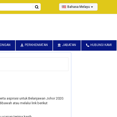
Search
Bahasa Melayu
CONGAN
PERKHIDMATAN
JABATAN
HUBUNGI KAMI
erta aspirasi untuk Belanjawan Johor 2020.
dibawah atau melalui link berikut
 ucapan terima kasih.