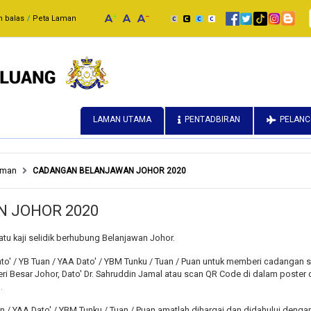
 balas
Peta Laman
LAMAN UTAMA
PENTADBIRAN
PELAN
uman
CADANGAN BELANJAWAN JOHOR 2020
 JOHOR 2020
tu kaji selidik berhubung Belanjawan Johor.
o' / YB Tuan / YAA Dato' / YBM Tunku / Tuan / Puan untuk memberi cadangan s
teri Besar Johor, Dato' Dr. Sahruddin Jamal atau scan QR Code di dalam poster 
.
 / YAA Dato' / YBM Tunku / Tuan / Puan amatlah dihargai dan didahului dengan