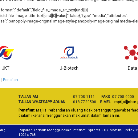
"format":"default","field_file_image_alt_text[und][0]
ld_file_image_title_text[und][0][value]":false},"type":"media","attributes":
ss":"panopoly-image-original image-style-panopoly-image-original media-element 
JKT
J-Biotech
Data
Penafian
TALIAN AM
07-708 1111
FAKS
07-708 0000
TALIAN WHATSAPP ADUAN
018-7730500
E-MEL
mpk[at]johor.
Penafian:
Majlis Perbandaran Kluang tidak bertanggungjawab terha
dialami kerana menggunakan maklumat dalam laman ini.
uang
Paparan Terbaik Menggunakan Internet Explorer 9.0 / Mozilla Firefox 
1024 x 768