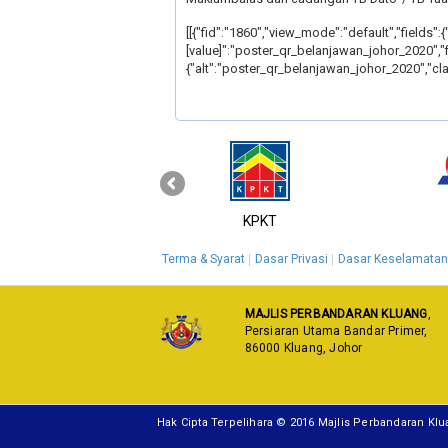
[[{"fid":"1860","view_mode":"default","fields":{
[value]":"poster_qr_belanjawan_johor_2020","fie
{"alt":"poster_qr_belanjawan_johor_2020","cla
‹
MyGOV
KPKT
Terma & Syarat
Dasar Privasi
Dasar Keselamatan
MAJLIS PERBANDARAN KLUANG
,
Persiaran Utama Bandar Primer,
86000 Kluang, Johor
Hak Cipta Terpelihara © 2016 Majlis Perbandaran Kl