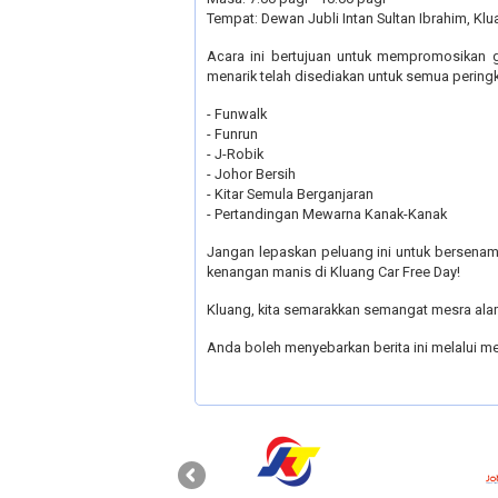
Tempat: Dewan Jubli Intan Sultan Ibrahim, Kl
Acara ini bertujuan untuk mempromosikan g
menarik telah disediakan untuk semua peringk
- Funwalk
- Funrun
- J-Robik
- Johor Bersih
- Kitar Semula Berganjaran
- Pertandingan Mewarna Kanak-Kanak
Jangan lepaskan peluang ini untuk bersenam,
kenangan manis di Kluang Car Free Day!
Kluang, kita semarakkan semangat mesra ala
Anda boleh menyebarkan berita ini melalui me
‹