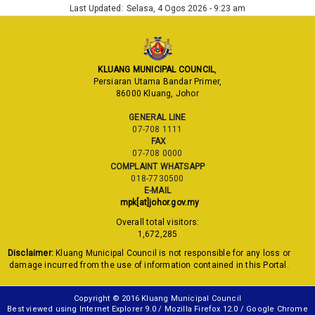
Last Updated:
Selasa, 4 Ogos 2026 - 9:23 am
KLUANG MUNICIPAL COUNCIL
,
Persiaran Utama Bandar Primer,
86000 Kluang, Johor
GENERAL LINE
07-708 1111
FAX
07-708 0000
COMPLAINT WHATSAPP
018-7730500
E-MAIL
mpk[at]johor.gov.my
Overall total visitors:
1,672,285
Disclaimer:
Kluang Municipal Council is not responsible for any loss or
damage incurred from the use of information contained in this Portal.
Copyright © 2016 Kluang Municipal Council
Best viewed using Internet Explorer 9.0 / Mozilla Firefox 12.0 / Google Chrome