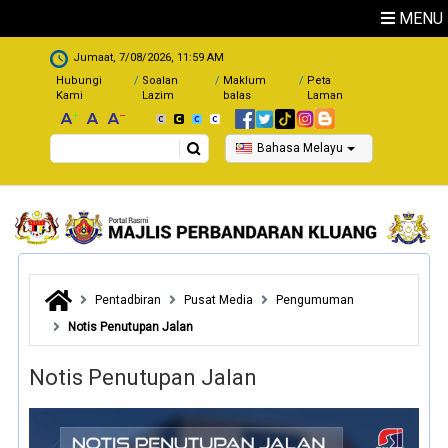
Skip to main content
MENU
.
Jumaat, 7/08/2026, 11:59 AM
Hubungi
Soalan
Maklum
Peta
Kami
Lazim
balas
Laman
Search
Bahasa Melayu
Pentadbiran
Pusat Media
Pengumuman
Notis Penutupan Jalan
Notis Penutupan Jalan