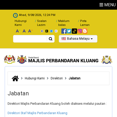
Skip to main content
MENU
.
Ahad, 9/08/2026, 12:24 PM
Hubungi
Soalan
Maklum
Peta
Kami
Lazim
balas
Laman
Search
Bahasa Melayu
Hubungi Kami
Direktori
Jabatan
Jabatan
Direktori Majlis Perbandaran Kluang boleh diakses melalui pautan :
Direktori Staf Majlis Perbandaran Kluang