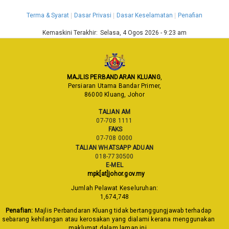
Terma & Syarat
Dasar Privasi
Dasar Keselamatan
Penafian
Kemaskini Terakhir:
Selasa, 4 Ogos 2026 - 9:23 am
MAJLIS PERBANDARAN KLUANG
,
Persiaran Utama Bandar Primer,
86000 Kluang, Johor
TALIAN AM
07-708 1111
FAKS
07-708 0000
TALIAN WHATSAPP ADUAN
018-7730500
E-MEL
mpk[at]johor.gov.my
Jumlah Pelawat Keseluruhan:
1,674,748
Penafian:
Majlis Perbandaran Kluang tidak bertanggungjawab terhadap
sebarang kehilangan atau kerosakan yang dialami kerana menggunakan
maklumat dalam laman ini.