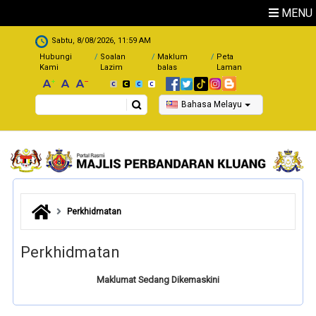
Skip to main content
MENU
.
Sabtu, 8/08/2026, 11:59 AM
Hubungi
Soalan
Maklum
Peta
Kami
Lazim
balas
Laman
Search
Bahasa Melayu
Perkhidmatan
Perkhidmatan
Maklumat Sedang Dikemaskini